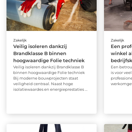
Zakelijk
Zakelijk
Veilig isoleren dankzij
Een prof
Brandklasse B binnen
winkel al
hoogwaardige Folie techniek
bedrijfs
Veilig isoleren dankzij Brandklasse B
Een betro
binnen hoogwaardige Folie techniek
is voor vee
Bij moderne bouwprojecten staat
professione
veiligheid centraal. Naast hoge
werkomgevi
isolatiewaardes en energieprestaties ...