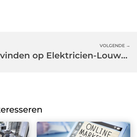
VOLGENDE →
Een elektricien vinden op Elektricien-Louwmans.nl
teresseren