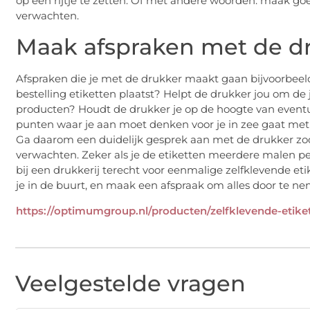
op een rijtje te zetten. Of met andere woorden: maak go
verwachten.
Maak afspraken met de d
Afspraken die je met de drukker maakt gaan bijvoorbeeld o
bestelling etiketten plaatst? Helpt de drukker jou om de j
producten? Houdt de drukker je op de hoogte van eventue
punten waar je aan moet denken voor je in zee gaat met e
Ga daarom een duidelijk gesprek aan met de drukker zoda
verwachten. Zeker als je de etiketten meerdere malen per
bij een drukkerij terecht voor eenmalige zelfklevende e
je in de buurt, en maak een afspraak om alles door te n
https://optimumgroup.nl/producten/zelfklevende-etike
Veelgestelde vragen