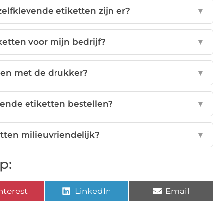
elfklevende etiketten zijn er?
▼
iketten voor mijn bedrijf?
▼
ken met de drukker?
▼
vende etiketten bestellen?
▼
etten milieuvriendelijk?
▼
p:
nterest
LinkedIn
Email