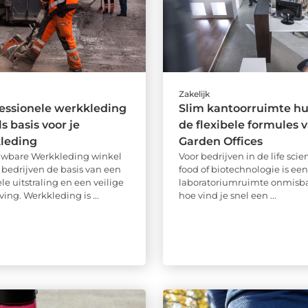
Zakelijk
essionele werkkleding
Slim kantoorruimte hu
s basis voor je
de flexibele formules 
kleding
Garden Offices
uwbare Werkkleding winkel
Voor bedrijven in de life scien
l bedrijven de basis van een
food of biotechnologie is ee
le uitstraling en een veilige
laboratoriumruimte onmisba
ng. Werkkleding is ...
hoe vind je snel een ...