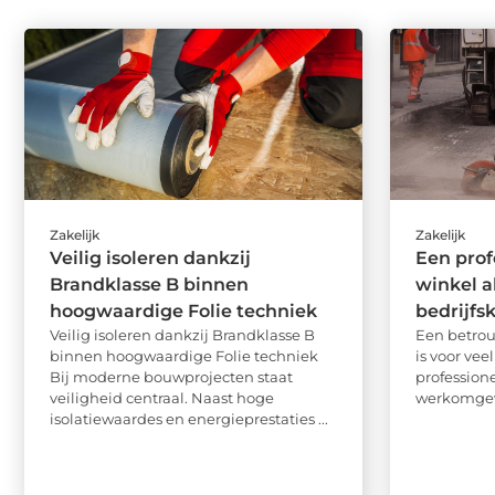
Zakelijk
Zakelijk
Veilig isoleren dankzij
Een prof
Brandklasse B binnen
winkel al
hoogwaardige Folie techniek
bedrijfs
Veilig isoleren dankzij Brandklasse B
Een betro
binnen hoogwaardige Folie techniek
is voor vee
Bij moderne bouwprojecten staat
professione
veiligheid centraal. Naast hoge
werkomgevi
isolatiewaardes en energieprestaties ...