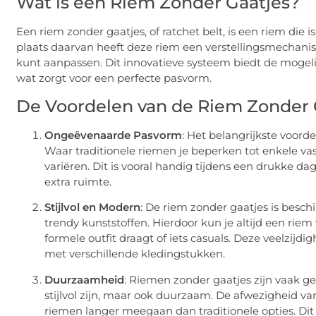
Wat is een Riem Zonder Gaatjes?
Een riem zonder gaatjes, of ratchet belt, is een riem die 
plaats daarvan heeft deze riem een verstellingsmechanis
kunt aanpassen. Dit innovatieve systeem biedt de mogeli
wat zorgt voor een perfecte pasvorm.
De Voordelen van de Riem Zonder 
Ongeëvenaarde Pasvorm
: Het belangrijkste voord
Waar traditionele riemen je beperken tot enkele vas
variëren. Dit is vooral handig tijdens een drukke d
extra ruimte.
Stijlvol en Modern
: De riem zonder gaatjes is beschi
trendy kunststoffen. Hierdoor kun je altijd een riem v
formele outfit draagt of iets casuals. Deze veelzi
met verschillende kledingstukken.
Duurzaamheid
: Riemen zonder gaatjes zijn vaak g
stijlvol zijn, maar ook duurzaam. De afwezigheid v
riemen langer meegaan dan traditionele opties. Di