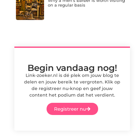
Why a men’s barber is worth visiting
on a regular basis
Begin vandaag nog!
Link-zoeker.nl is dé plek om jouw blog te
delen en jouw bereik te vergroten. Klik op
de registreer nu-knop en geef jouw
content het podium dat het verdient.
Registreer nu