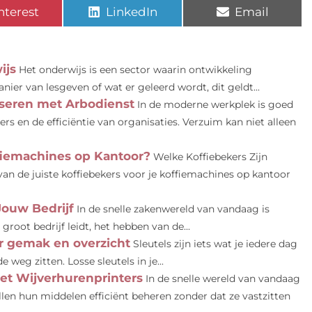
nterest
LinkedIn
Email
ijs
Het onderwijs is een sector waarin ontwikkeling
ier van lesgeven of wat er geleerd wordt, dit geldt...
seren met Arbodienst
In de moderne werkplek is goed
s en de efficiëntie van organisaties. Verzuim kan niet alleen
fiemachines op Kantoor?
Welke Koffiebekers Zijn
an de juiste koffiebekers voor je koffiemachines op kantoor
Jouw Bedrijf
In de snelle zakenwereld van vandaag is
n groot bedrijf leidt, het hebben van de...
r gemak en overzicht
Sleutels zijn iets wat je iedere dag
 weg zitten. Losse sleutels in je...
et Wijverhurenprinters
In de snelle wereld van vandaag
 willen hun middelen efficiënt beheren zonder dat ze vastzitten