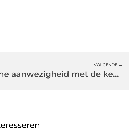
VOLGENDE →
Verbeter je online aanwezigheid met de kennis van Patrixweb en webontwikkeling
teresseren