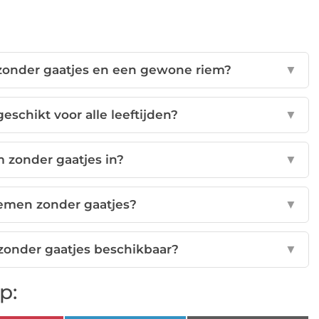
m zonder gaatjes en een gewone riem?
▼
eschikt voor alle leeftijden?
▼
m zonder gaatjes in?
▼
iemen zonder gaatjes?
▼
n zonder gaatjes beschikbaar?
▼
p: