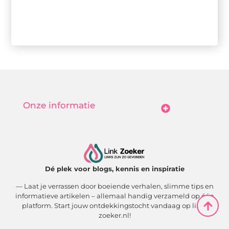
Onze informatie
Goedkope Linkbuilding: Hoe Jij Betaalbaar Je Online Autoriteit Vergroot
Geld Verdienen Met Je Website: Zo Maak Jij Van Bezoekers Betalende Waarde
Dé plek voor blogs, kennis en inspiratie
— Laat je verrassen door boeiende verhalen, slimme tips en
informatieve artikelen – allemaal handig verzameld op één
platform. Start jouw ontdekkingstocht vandaag op link-
zoeker.nl!