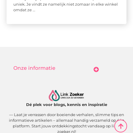
uniek. Je vindt ze namelijk niet zomaar in elke winkel
omdat ze ...
Onze informatie
Goedkope Linkbuilding: Hoe Jij Betaalbaar Je Online Autoriteit Vergroot
Geld Verdienen Met Je Website: Zo Maak Jij Van Bezoekers Betalende Waarde
Dé plek voor blogs, kennis en inspiratie
— Laat je verrassen door boeiende verhalen, slimme tips en
informatieve artikelen – allemaal handig verzameld op één
platform. Start jouw ontdekkingstocht vandaag op link-
zoeker.nl!