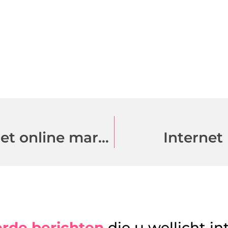
Hoger in de zoekresultaten met online marketing
Internet
erde berichten
die u wellicht in