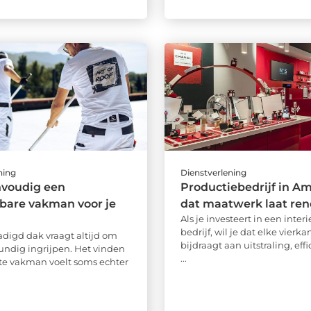
ning
Dienstverlening
nvoudig een
Productiebedrijf in A
bare vakman voor je
dat maatwerk laat re
Als je investeert in een interi
bedrijf, wil je dat elke vierk
digd dak vraagt altijd om
bijdraagt aan uitstraling, effi
kundig ingrijpen. Het vinden
...
ste vakman voelt soms echter