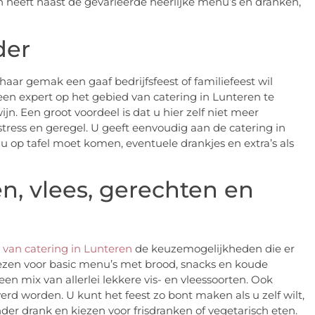
n heeft naast de gevarieerde heerlijke menu’s en dranken,
der
haar gemak een gaaf bedrijfsfeest of familiefeest wil
 een expert op het gebied van catering in Lunteren te
ijn. Een groot voordeel is dat u hier zelf niet meer
, stress en geregel. U geeft eenvoudig aan de catering in
 op tafel moet komen, eventuele drankjes en extra’s als
n, vlees, gerechten en
 van catering in Lunteren
de keuzemogelijkheden die er
iezen voor basic menu’s met brood, snacks en koude
een mix van allerlei lekkere vis- en vleessoorten. Ook
erd worden. U kunt het feest zo bont maken als u zelf wilt,
nder drank en kiezen voor frisdranken of vegetarisch eten.