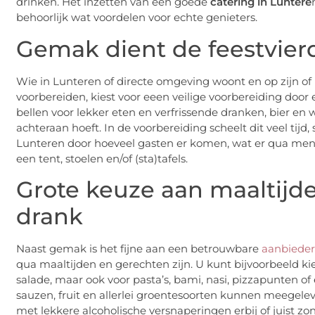
drinken. Het inzetten van een goede
catering in Luntere
behoorlijk wat voordelen voor echte genieters.
Gemak dient de feestvier
Wie in Lunteren of directe omgeving woont en op zijn of 
voorbereiden, kiest voor eeen veilige voorbereiding door
bellen voor lekker eten en verfrissende dranken, bier en w
achteraan hoeft. In de voorbereiding scheelt dit veel tijd
Lunteren door hoeveel gasten er komen, wat er qua menu
een tent, stoelen en/of (sta)tafels.
Grote keuze aan maaltijde
drank
Naast gemak is het fijne aan een betrouwbare
aanbieder
qua maaltijden en gerechten zijn. U kunt bijvoorbeeld k
salade, maar ook voor pasta’s, bami, nasi, pizzapunten of 
sauzen, fruit en allerlei groentesoorten kunnen meegelev
met lekkere alcoholische versnaperingen erbij of juist zo