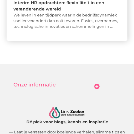
Interim HR-opdrachten: flexibiliteit in een
veranderende wereld
We leven in een tijdperk waarin de bedrijfsdynamiek
sneller verandert dan ooit tevoren. Fusies, overnames,
technologische innovaties en schommelingen in ...
Onze informatie
Goedkope Linkbuilding: Hoe Jij Betaalbaar Je Online Autoriteit Vergroot
Geld Verdienen Met Je Website: Zo Maak Jij Van Bezoekers Betalende Waarde
Dé plek voor blogs, kennis en inspiratie
— Laat je verrassen door boeiende verhalen, slimme tips en