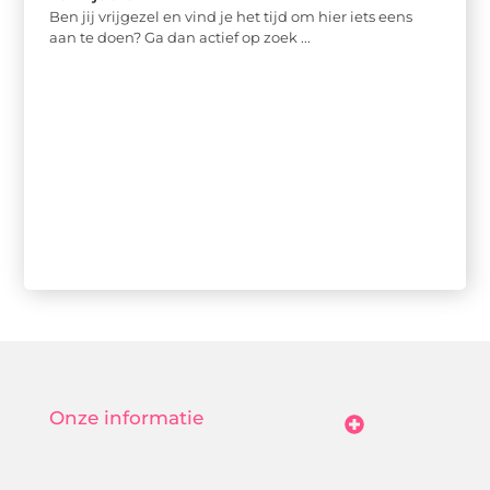
Ben jij vrijgezel en vind je het tijd om hier iets eens
aan te doen? Ga dan actief op zoek ...
Onze informatie
Goedkope Linkbuilding: Hoe Jij Betaalbaar Je Online Autoriteit Vergroot
Geld Verdienen Met Je Website: Zo Maak Jij Van Bezoekers Betalende Waarde