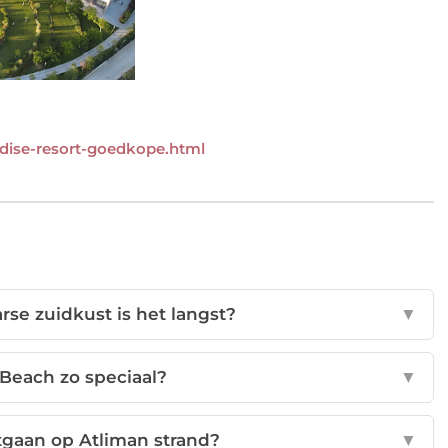
adise-resort-goedkope.html
rse zuidkust is het langst?
▼
Beach zo speciaal?
▼
itgaan op Atliman strand?
▼