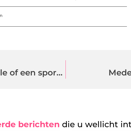
en
Wat heb je liever? Een medaille of een sportbeker?
Mede
erde berichten
die u wellicht in