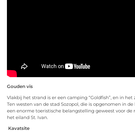
Gouden vis
Vlakbij het strand is er een camping “Goldfish”, en in het 
Ten westen van de stad Sozopol, die is opgenomen in de li
een enorme toeristische belangstelling geweest voor de 
het eiland St. Ivan.
Kavatsite