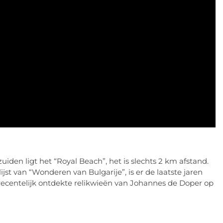
zuiden ligt het “Royal Beach”, het is slechts 2 km afstand.
jst van “Wonderen van Bulgarije”, is er de laatste jaren
recentelijk ontdekte relikwieën van Johannes de Doper op