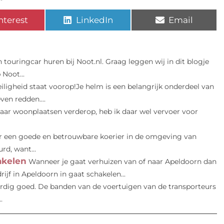
nterest
LinkedIn
Email
 touringcar huren bij Noot.nl. Graag leggen wij in dit blogje
Noot...
eiligheid staat voorop!Je helm is een belangrijk onderdeel van
ven redden....
paar woonplaatsen verderop, heb ik daar wel vervoer voor
r een goede en betrouwbare koerier in de omgeving van
rd, want...
akelen
Wanneer je gaat verhuizen van of naar Apeldoorn dan
ijf in Apeldoorn in gaat schakelen...
rdig goed. De banden van de voertuigen van de transporteurs
.