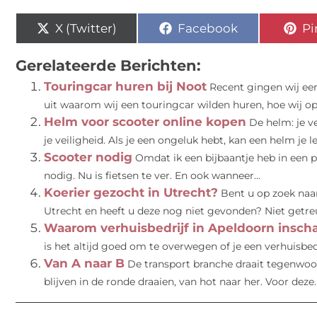
X (Twitter)
Facebook
Pi
Gerelateerde Berichten:
Touringcar huren bij Noot
Recent gingen wij een
uit waarom wij een touringcar wilden huren, hoe wij op 
Helm voor scooter online kopen
De helm: je v
je veiligheid. Als je een ongeluk hebt, kan een helm je le
Scooter nodig
Omdat ik een bijbaantje heb in een 
nodig. Nu is fietsen te ver. En ook wanneer...
Koerier gezocht in Utrecht?
Bent u op zoek naa
Utrecht en heeft u deze nog niet gevonden? Niet getreu
Waarom verhuisbedrijf in Apeldoorn insch
is het altijd goed om te overwegen of je een verhuisbedr
Van A naar B
De transport branche draait tegenwoo
blijven in de ronde draaien, van hot naar her. Voor deze..