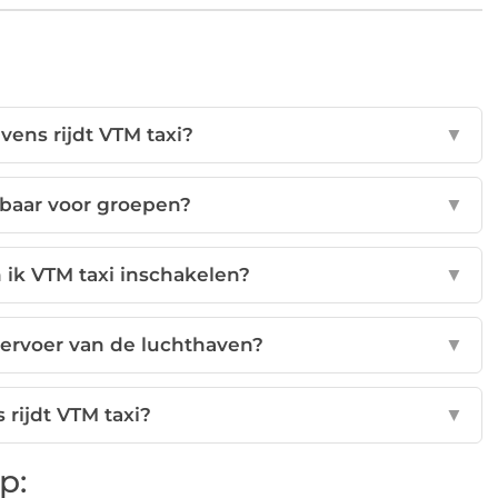
vens rijdt VTM taxi?
▼
kbaar voor groepen?
▼
 ik VTM taxi inschakelen?
▼
vervoer van de luchthaven?
▼
s rijdt VTM taxi?
▼
p: