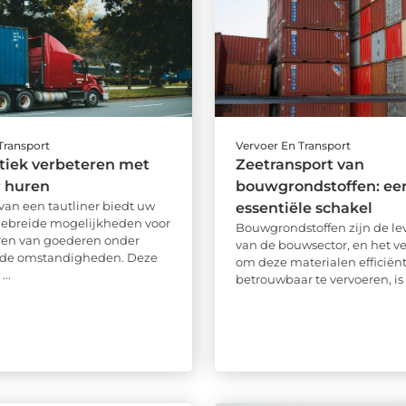
Transport
Vervoer En Transport
tiek verbeteren met
Zeetransport van
r huren
bouwgrondstoffen: ee
van een tautliner biedt uw
essentiële schakel
tgebreide mogelijkheden voor
Bouwgrondstoffen zijn de le
ren van goederen onder
van de bouwsector, en het 
ende omstandigheden. Deze
om deze materialen efficiën
...
betrouwbaar te vervoeren, is v