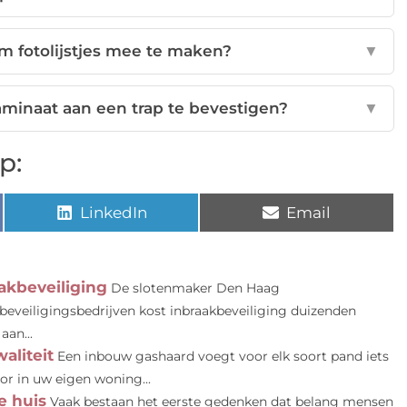
m fotolijstjes mee te maken?
▼
aminaat aan een trap te bevestigen?
▼
p:
LinkedIn
Email
akbeveiliging
De slotenmaker Den Haag
j beveiligingsbedrijven kost inbraakbeveiliging duizenden
aan...
aliteit
Een inbouw gashaard voegt voor elk soort pand iets
or in uw eigen woning...
e huis
Vaak bestaan het eerste gedenken dat belang mensen