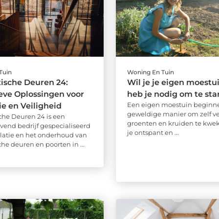
Tuin
Woning En Tuin
ische Deuren 24:
Wil je je eigen moestui
eve Oplossingen voor
heb je nodig om te sta
Een eigen moestuin beginne
ie en Veiligheid
geweldige manier om zelf ve
he Deuren 24 is een
groenten en kruiden te kweke
end bedrijf gespecialiseerd
je ontspant en ...
allatie en het onderhoud van
he deuren en poorten in ...