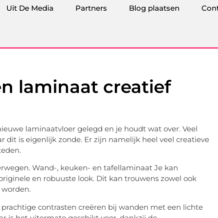
Uit De Media
Partners
Blog plaatsen
Con
n laminaat creatief
dnieuwe laminaatvloer gelegd en je houdt wat over. Veel
 dit is eigenlijk zonde. Er zijn namelijk heel veel creatieve
teden.
erwegen. Wand-, keuken- en tafellaminaat Je kan
riginele en robuuste look. Dit kan trouwens zowel ook
 worden.
ok prachtige contrasten creëren bij wanden met een lichte
ar is het uitermate geschikt voor, dankzij de