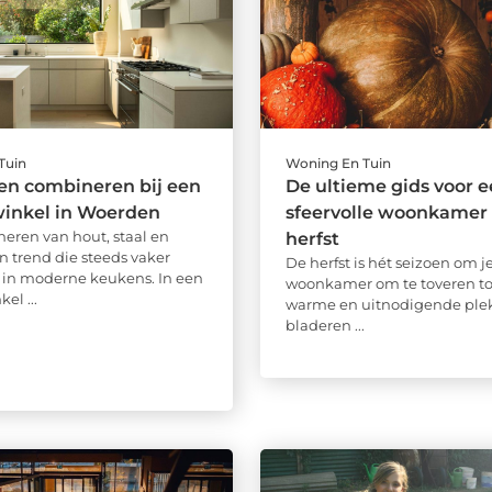
Tuin
Woning En Tuin
en combineren bij een
De ultieme gids voor 
inkel in Woerden
sfeervolle woonkamer 
eren van hout, staal en
herfst
n trend die steeds vaker
De herfst is hét seizoen om j
in moderne keukens. In een
woonkamer om te toveren to
el ...
warme en uitnodigende plek.
bladeren ...