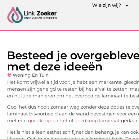
Wie zijn wij?
Besteed je overgebleve
met deze ideeën
Woning En Tuin
Het komt vrijwel altijd voor: je hebt een markante, gloe
mensen zijn geneigd te resten bij het afval te zetten, maar
en nuttige manieren om het overbodige laminaat te bes
Gooi het dus nooit zomaar weg zonder deze opties te ov
laminaat bijvoorbeeld aan de wand bevestigen voor een o
met een
goedkoop parket
of
goedkoop laminaat
gedaan
Het is niet alleen esthetisch fijner dan behang, je kan o
kleuren. Ook in de keuken kan je je laminaat kwijt. En da