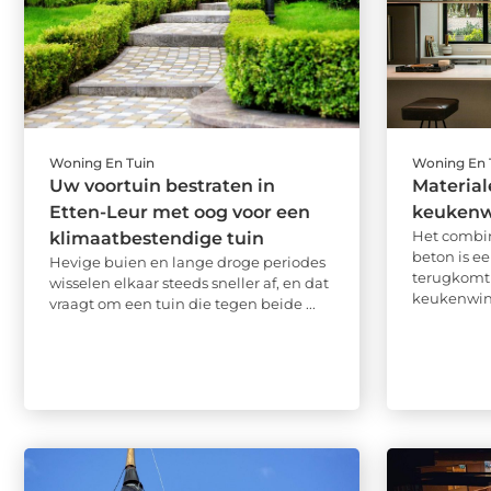
Woning En Tuin
Woning En 
Uw voortuin bestraten in
Material
Etten-Leur met oog voor een
keukenw
Het combin
klimaatbestendige tuin
beton is ee
Hevige buien en lange droge periodes
terugkomt 
wisselen elkaar steeds sneller af, en dat
keukenwink
vraagt om een tuin die tegen beide ...