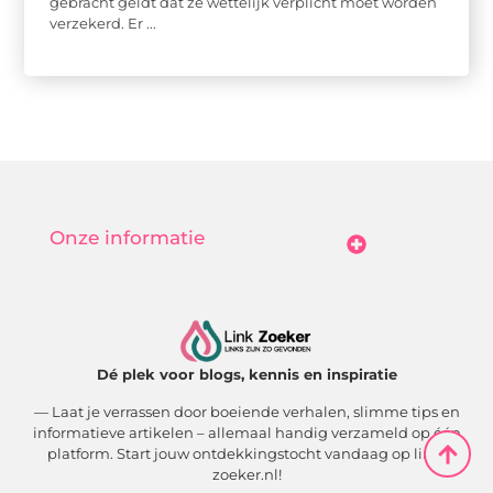
gebracht geldt dat ze wettelijk verplicht moet worden
verzekerd. Er ...
Onze informatie
Goedkope Linkbuilding: Hoe Jij Betaalbaar Je Online Autoriteit Vergroot
Geld Verdienen Met Je Website: Zo Maak Jij Van Bezoekers Betalende Waarde
Dé plek voor blogs, kennis en inspiratie
— Laat je verrassen door boeiende verhalen, slimme tips en
informatieve artikelen – allemaal handig verzameld op één
platform. Start jouw ontdekkingstocht vandaag op link-
zoeker.nl!