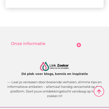
Onze informatie
Goedkope Linkbuilding: Hoe Jij Betaalbaar Je Online Autoriteit Vergroot
Geld Verdienen Met Je Website: Zo Maak Jij Van Bezoekers Betalende Waarde
Dé plek voor blogs, kennis en inspiratie
— Laat je verrassen door boeiende verhalen, slimme tips en
informatieve artikelen – allemaal handig verzameld op één
platform. Start jouw ontdekkingstocht vandaag op link-
zoeker.nl!