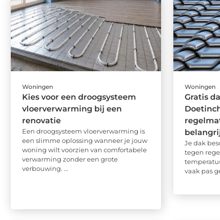
Woningen
Woningen
Kies voor een droogsysteem
Gratis d
vloerverwarming bij een
Doetinc
renovatie
regelmat
Een droogsysteem vloerverwarming is
belangrij
een slimme oplossing wanneer je jouw
Je dak bes
woning wilt voorzien van comfortabele
tegen rege
verwarming zonder een grote
temperatuu
verbouwing. ...
vaak pas g