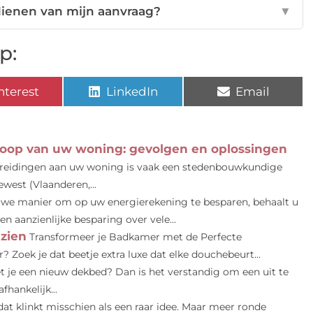
dienen van mijn aanvraag?
▼
p:
nterest
LinkedIn
Email
koop van uw woning: gevolgen en oplossingen
breidingen aan uw woning is vaak een stedenbouwkundige
west (Vlaanderen,...
uwe manier om op uw energierekening te besparen, behaalt u
 aanzienlijke besparing over vele...
 zien
Transformeer je Badkamer met de Perfecte
 Zoek je dat beetje extra luxe dat elke douchebeurt...
 je een nieuw dekbed? Dan is het verstandig om een uit te
fhankelijk...
dat klinkt misschien als een raar idee. Maar meer ronde