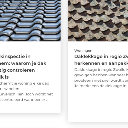
Woningen
akinspectie in
Daklekkage in regio Z
hem: waarom je dak
herkennen en aanpak
Daklekkage in regio Zwolle 
ig controleren
gevolgen hebben wanneer h
k is
probleem niet snel wordt aa
chermt je woning elke dag
Je merkt een daklekkage in ..
n, wind en
rverschillen. Toch wordt het
econtroleerd wanneer er ...