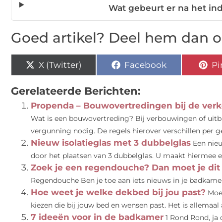
Wat gebeurt er na het in
Goed artikel? Deel hem dan o
X (Twitter)
Facebook
Pi
Gerelateerde Berichten:
Propenda – Bouwovertredingen bij de ver
Wat is een bouwovertreding? Bij verbouwingen of uit
vergunning nodig. De regels hierover verschillen per ge
Nieuw isolatieglas met 3 dubbelglas
Een nie
door het plaatsen van 3 dubbelglas. U maakt hiermee een
Zoek je een regendouche? Dan moet je dit
Regendouche Ben je toe aan iets nieuws in je badkamer?
Hoe weet je welke dekbed bij jou past?
Moet
kiezen die bij jouw bed en wensen past. Het is allemaal a
7 ideeën voor in de badkamer
1 Rond Rond, ja 