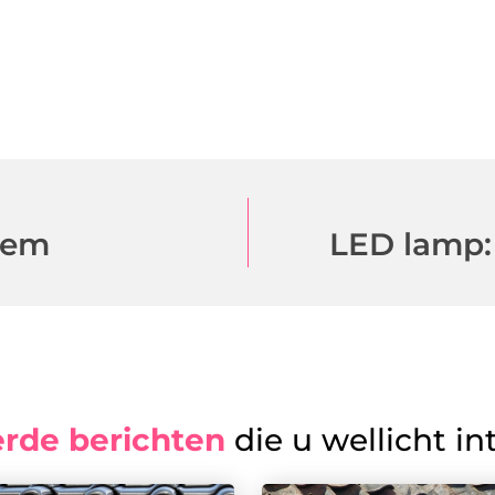
eem
LED lamp:
erde berichten
die u wellicht in