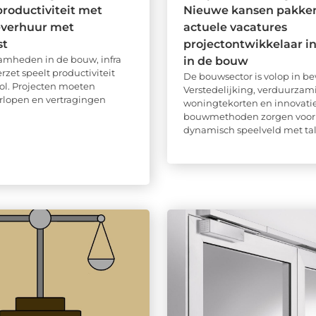
roductiviteit met
Nieuwe kansen pakke
verhuur met
actuele vacatures
st
projectontwikkelaar i
amheden in de bouw, infra
in de bouw
rzet speelt productiviteit
De bouwsector is volop in b
rol. Projecten moeten
Verstedelijking, verduurzam
verlopen en vertragingen
woningtekorten en innovati
bouwmethoden zorgen voor
dynamisch speelveld met tal 