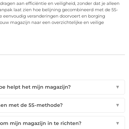
jdragen aan efficiëntie en veiligheid, zonder dat je alleen
aanpak laat zien hoe belijning gecombineerd met de 5S-
je eenvoudig veranderingen doorvoert en borging
 jouw magazijn naar een overzichtelijke en veilige
oe helpt het mijn magazijn?
▼
amen met de 5S-methode?
▼
m mijn magazijn in te richten?
▼