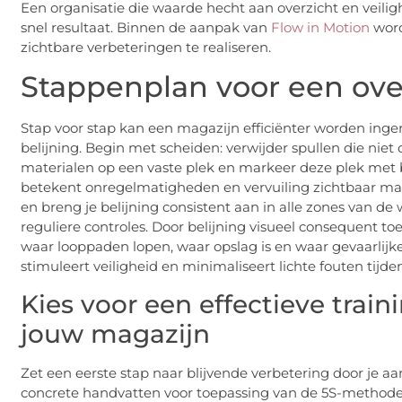
Een organisatie die waarde hecht aan overzicht en veilig
snel resultaat. Binnen de aanpak van
Flow in Motion
word
zichtbare verbeteringen te realiseren.
Stappenplan voor een over
Stap voor stap kan een magazijn efficiënter worden inge
belijning. Begin met scheiden: verwijder spullen die niet d
materialen op een vaste plek en markeer deze plek met 
betekent onregelmatigheden en vervuiling zichtbaar make
en breng je belijning consistent aan in alle zones van de 
reguliere controles. Door belijning visueel consequent toe
waar looppaden lopen, waar opslag is en waar gevaarlijk
stimuleert veiligheid en minimaliseert lichte fouten tijde
Kies voor een effectieve trai
jouw magazijn
Zet een eerste stap naar blijvende verbetering door je aa
concrete handvatten voor toepassing van de 5S-methode é