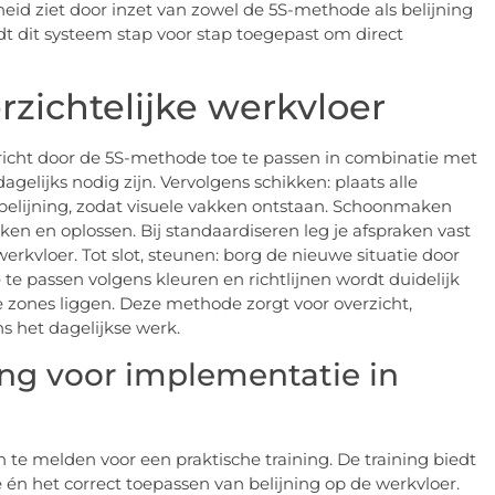
heid ziet door inzet van zowel de 5S-methode als belijning
t dit systeem stap voor stap toegepast om direct
zichtelijke werkvloer
richt door de 5S-methode toe te passen in combinatie met
agelijks nodig zijn. Vervolgens schikken: plaats alle
belijning, zodat visuele vakken ontstaan. Schoonmaken
n en oplossen. Bij standaardiseren leg je afspraken vast
werkvloer. Tot slot, steunen: borg de nieuwe situatie door
 te passen volgens kleuren en richtlijnen wordt duidelijk
e zones liggen. Deze methode zorgt voor overzicht,
ns het dagelijkse werk.
ning voor implementatie in
n te melden voor een praktische training. De training biedt
n het correct toepassen van belijning op de werkvloer.