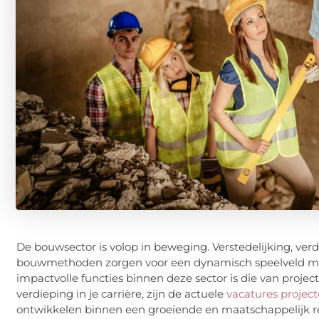
De bouwsector is volop in beweging. Verstedelijking, ve
bouwmethoden zorgen voor een dynamisch speelveld met
impactvolle functies binnen deze sector is die van project
verdieping in je carrière, zijn de actuele
vacatures projec
ontwikkelen binnen een groeiende en maatschappelijk r