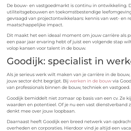
De bouw- en vastgoedmarkt is continu in ontwikkeling.
utiliteitsgebouwen en toekomstbestendige leefomgevingen
gevraagd van projectontwikkelaars: kennis van wet- en re
maatschappelijke impact.
Dit maakt het een ideaal moment om jouw carrière als pr
een paar jaar ervaring hebt of juist een volgende stap wilt
volop kansen voor talent in de bouw.
Goodijk: specialist in we
Als je serieus werk wilt maken van je carrière in de bou
jouw sector écht begrijpt. Bij
werken in de bouw
via Good
van professionals binnen de bouw, techniek en vastgoed.
Goodijk bemiddelt niet zomaar op basis van een cv. Ze ki
waarden en potentieel. Of je nu een vast dienstverband zo
denkt mee over jouw loopbaan.
Daarnaast heeft Goodijk een breed netwerk van opdracht
overheden en corporaties. Hierdoor vind je altijd een vacat