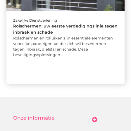
Zakelijke Dienstverlening
Rolschermen: uw eerste verdedigingslinie tegen
inbraak en schade
Rolschermen en rolluiken zijn essentiële elementen
voor elke pandeigenaar die zich wil beschermen
tegen inbraak, diefstal en schade. Deze
beveiligingsoplossingen ...
Onze informatie
Goedkope Linkbuilding: Hoe Jij Betaalbaar Je Online Autoriteit Vergroot
Geld Verdienen Met Je Website: Zo Maak Jij Van Bezoekers Betalende Waarde