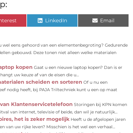
p:
nterest
LinkedIn
Email
 u wel eens gehoord van een elementenbegroting? Gedurende
llen gebouwd. Deze tonen niet alleen welke materialen
laptop kopen
Gaat u een nieuwe laptop kopen? Dan is er
hangt uw keuze af van de eisen die u...
materialen scheiden en sorteren
Of u nu een
eef nodig heeft, bij PAJA Triltechniek kunt u een op maat
van Klantenservicetelefoon
Storingen bij KPN komen
al van internet, televisie of beide, dan wil je natuurlijk...
es, het is zeker mogelijk
Heeft u de afgelopen jaren
 van uw rijke leven? Misschien is het wel een verhaal...