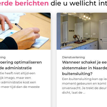
erde berichten
die u wellicht in
ning
Dienstverlening
voering optimaliseren
Wanneer schakel je ee
 de administratie
slotenmaker in Naarden
ie heeft niet altijd een
buitensluiting?
ijk imago, maar een
Een buitensluiting kan op ie
administratie kost een
moment gebeuren en komt 
e meer tijd dan de meeste
onverwacht. Je trekt de deur 
dicht, laat de ...