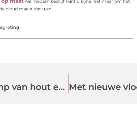
n op maat
Als modern bedrijf kunt u bijna niet meer om het
de cloud maakt dat u en...
egroting
Een mooie en unieke hanglamp van hout en andere woonartikelen bestelt u bij deze zorgboerderij