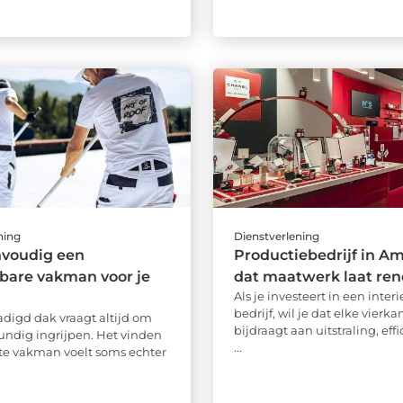
ning
Dienstverlening
nvoudig een
Productiebedrijf in A
bare vakman voor je
dat maatwerk laat re
Als je investeert in een interi
bedrijf, wil je dat elke vierk
digd dak vraagt altijd om
bijdraagt aan uitstraling, effi
kundig ingrijpen. Het vinden
...
ste vakman voelt soms echter