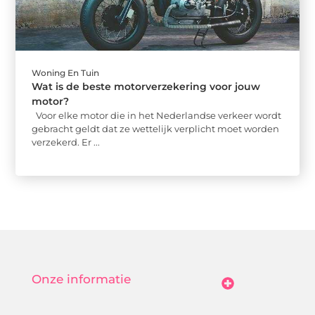
Woning En Tuin
Wat is de beste motorverzekering voor jouw
motor?
Voor elke motor die in het Nederlandse verkeer wordt
gebracht geldt dat ze wettelijk verplicht moet worden
verzekerd. Er ...
Onze informatie
Goedkope Linkbuilding: Hoe Jij Betaalbaar Je Online Autoriteit Vergroot
Geld Verdienen Met Je Website: Zo Maak Jij Van Bezoekers Betalende Waarde