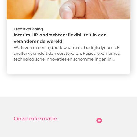
Dienstverlening
Interim HR-opdrachten: flexibiliteit in een
veranderende wereld
We leven in een tijdperk waarin de bedrijfsdynamiek
sneller verandert dan ooit tevoren. Fusies, overnames,
technologische innovaties en schommelingen in ...
Onze informatie
Goedkope Linkbuilding: Hoe Jij Betaalbaar Je Online Autoriteit Vergroot
Geld Verdienen Met Je Website: Zo Maak Jij Van Bezoekers Betalende Waarde