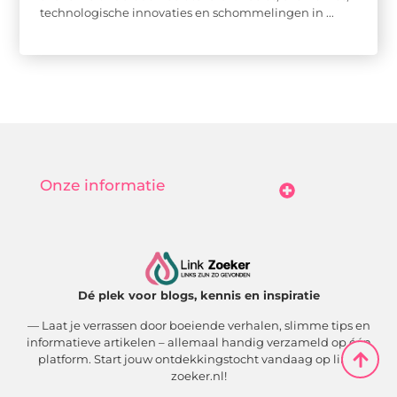
technologische innovaties en schommelingen in ...
Onze informatie
Goedkope Linkbuilding: Hoe Jij Betaalbaar Je Online Autoriteit Vergroot
Geld Verdienen Met Je Website: Zo Maak Jij Van Bezoekers Betalende Waarde
Dé plek voor blogs, kennis en inspiratie
— Laat je verrassen door boeiende verhalen, slimme tips en
informatieve artikelen – allemaal handig verzameld op één
platform. Start jouw ontdekkingstocht vandaag op link-
zoeker.nl!