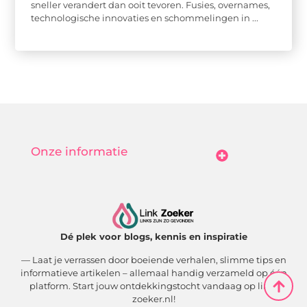
sneller verandert dan ooit tevoren. Fusies, overnames,
technologische innovaties en schommelingen in ...
Onze informatie
Goedkope Linkbuilding: Hoe Jij Betaalbaar Je Online Autoriteit Vergroot
Geld Verdienen Met Je Website: Zo Maak Jij Van Bezoekers Betalende Waarde
Dé plek voor blogs, kennis en inspiratie
— Laat je verrassen door boeiende verhalen, slimme tips en
informatieve artikelen – allemaal handig verzameld op één
platform. Start jouw ontdekkingstocht vandaag op link-
zoeker.nl!