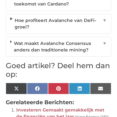
toekomst van Cardano?
Hoe profiteert Avalanche van DeFi-
▼
groei?
Wat maakt Avalanche Consensus
▼
anders dan traditionele mining?
Goed artikel? Deel hem dan
op:
X
Facebook
Pinterest
LinkedIn
Email
(Twitter)
Gerelateerde Berichten:
Investeren Gemaakt gemakkelijk met
de financiën van het jaar
Yearn.finance (YFI)