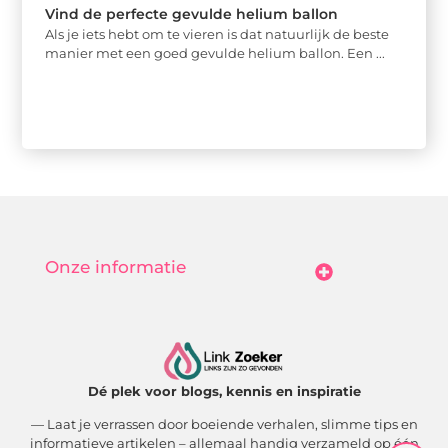
Vind de perfecte gevulde helium ballon
Als je iets hebt om te vieren is dat natuurlijk de beste
manier met een goed gevulde helium ballon. Een ...
Onze informatie
Goedkope Linkbuilding: Hoe Jij Betaalbaar Je Online Autoriteit Vergroot
Geld Verdienen Met Je Website: Zo Maak Jij Van Bezoekers Betalende Waarde
Dé plek voor blogs, kennis en inspiratie
— Laat je verrassen door boeiende verhalen, slimme tips en
informatieve artikelen – allemaal handig verzameld op één