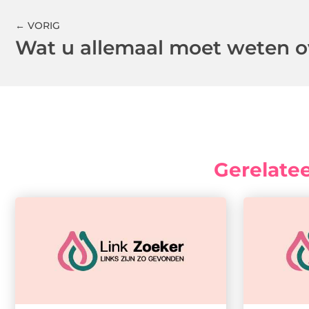
← VORIG
Gerelate