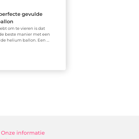
perfecte gevulde
allon
 hebt om te vieren is dat
 de beste manier met een
de helium ballon. Een ...
Onze informatie