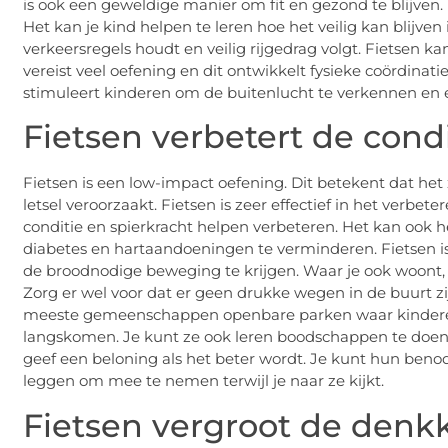
is ook een geweldige manier om fit en gezond te blijven. 
Het kan je kind helpen te leren hoe het veilig kan blijven
verkeersregels houdt en veilig rijgedrag volgt. Fietsen ka
vereist veel oefening en dit ontwikkelt fysieke coördina
stimuleert kinderen om de buitenlucht te verkennen en ee
Fietsen verbetert de cond
Fietsen is een low-impact oefening. Dit betekent dat het 
letsel veroorzaakt. Fietsen is zeer effectief in het verbete
conditie en spierkracht helpen verbeteren. Het kan ook h
diabetes en hartaandoeningen te verminderen. Fietsen i
de broodnodige beweging te krijgen. Waar je ook woont, 
Zorg er wel voor dat er geen drukke wegen in de buurt zi
meeste gemeenschappen openbare parken waar kinderen ve
langskomen. Je kunt ze ook leren boodschappen te doen me
geef een beloning als het beter wordt. Je kunt hun ben
leggen om mee te nemen terwijl je naar ze kijkt.
Fietsen vergroot de denk