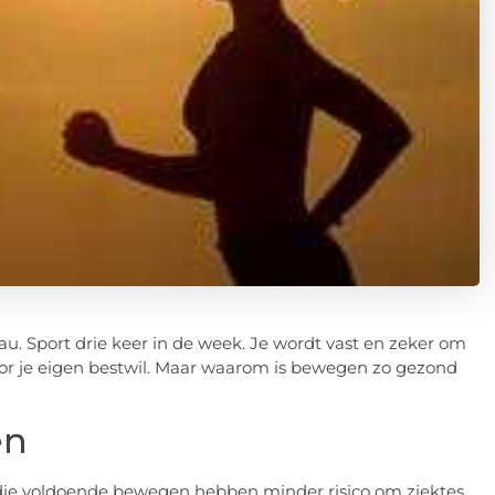
au. Sport drie keer in de week. Je wordt vast en zeker om
oor je eigen bestwil. Maar waarom is bewegen zo gezond
en
die voldoende bewegen hebben minder risico om ziektes