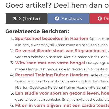
Goed artikel? Deel hem dan o
X (Twitter)
Facebook
Pi
Gerelateerde Berichten:
Sportschool bezoeken in Haarlem
Op het mome
dan ben je waarschijnlijk naar meer op zoek dan alleen e
De verschillende steps van Stepsonline.nl
S
voor een hele hoop mensen. Met die reden vindt u dan 
Witvissen met een vaste hengel
Het springt z
meters lange vast hengels die in rekken zijn opgesteld.
Personal Training Buiten Haarlem
Table of Co
Trainer HaarlemPersonal Coach Voeding HaarlemPerson
HaarlemGoedkope Personal Trainer HaarlemPersonal Tra
Een studie voor sport en gezond leven, hoe 
gezond leven van eenieder. Er zijn onwijs veel opties al
Fit en in vorm blijven met een cardio toeste