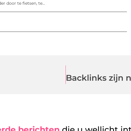
r door te fietsen, te...
erde berichten
die u wellicht in