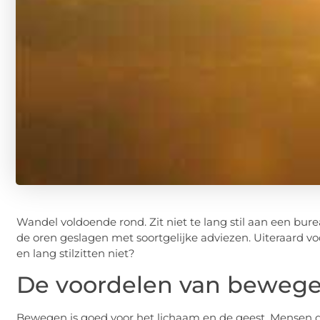
Wandel voldoende rond. Zit niet te lang stil aan een bure
de oren geslagen met soortgelijke adviezen. Uiteraard v
en lang stilzitten niet?
De voordelen van beweg
Bewegen is goed voor het lichaam en de geest. Mensen 