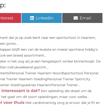
p:
nterest
LinkedIn
Email
nt dat je op zoek bent naar een sportschool in Haarlem,
en grote...
teppen blijft een van de leukste en meest sportieve hobby’s
ook een breed assortiment...
eker in het oog als je een hengelsport winkel binnenloopt. De
 Een indrukwekkend gezicht....
ntentsPersonal Trainer Haarlem NoordSportschool Personal
al Trainer Haarlem VoedingPersonal Trainer Sportcity
iner Voedingsadvies HaarlemPersonal Trainer...
interessant is dat?
Een opleiding die draait om de
s het gaat om dit soort opleidingen, maar voor welke...
l voor thuis
Met cardiotraining zorg je ervoor dat je fit en