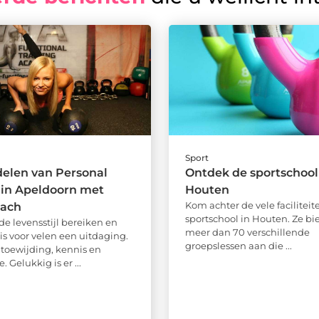
Sport
elen van Personal
Ontdek de sportschool
 in Apeldoorn met
Houten
Kom achter de vele faciliteit
ach
sportschool in Houten. Ze bi
e levensstijl bereiken en
meer dan 70 verschillende
s voor velen een uitdaging.
groepslessen aan die ...
 toewijding, kennis en
. Gelukkig is er ...