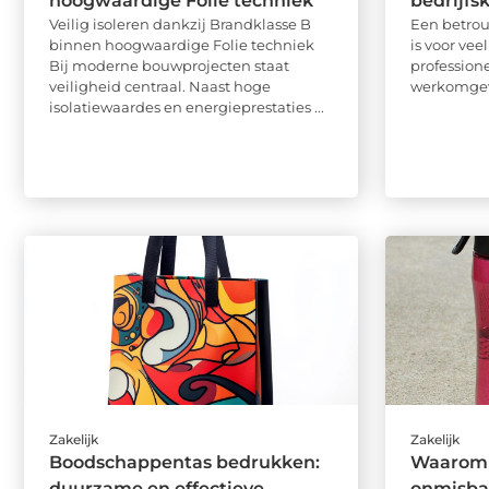
hoogwaardige Folie techniek
bedrijfs
Veilig isoleren dankzij Brandklasse B
Een betro
binnen hoogwaardige Folie techniek
is voor vee
Bij moderne bouwprojecten staat
professione
veiligheid centraal. Naast hoge
werkomgevi
isolatiewaardes en energieprestaties ...
Zakelijk
Zakelijk
Boodschappentas bedrukken:
Waarom 
duurzame en effectieve
onmisbaa