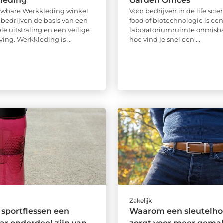
kleding
Garden Offices
uwbare Werkkleding winkel
Voor bedrijven in de life scien
l bedrijven de basis van een
food of biotechnologie is ee
le uitstraling en een veilige
laboratoriumruimte onmisba
ng. Werkkleding is ...
hoe vind je snel een ...
Zakelijk
sportflessen een
Waarom een sleutelho
r onderdeel zijn van
zorgt voor meer gema