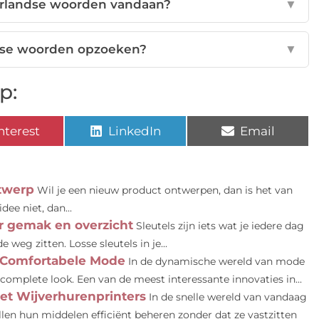
rlandse woorden vandaan?
▼
dse woorden opzoeken?
▼
p:
nterest
LinkedIn
Email
twerp
Wil je een nieuw product ontwerpen, dan is het van
dee niet, dan...
r gemak en overzicht
Sleutels zijn iets wat je iedere dag
 weg zitten. Losse sleutels in je...
 Comfortabele Mode
In de dynamische wereld van mode
 complete look. Een van de meest interessante innovaties in...
et Wijverhurenprinters
In de snelle wereld van vandaag
 willen hun middelen efficiënt beheren zonder dat ze vastzitten