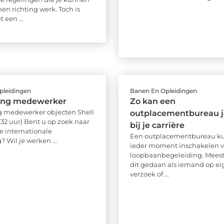
en richting werk. Toch is
 een ...
pleidingen
Banen En Opleidingen
ging medewerker
Zo kan een
g medewerker objecten Shell
outplacementbureau j
(32 uur) Bent u op zoek naar
bij je carrière
e internationale
Een outplacementbureau ku
? Wil je werken ...
ieder moment inschakelen v
loopbaanbegeleiding. Meest
dit gedaan als iemand op ei
verzoek of ...