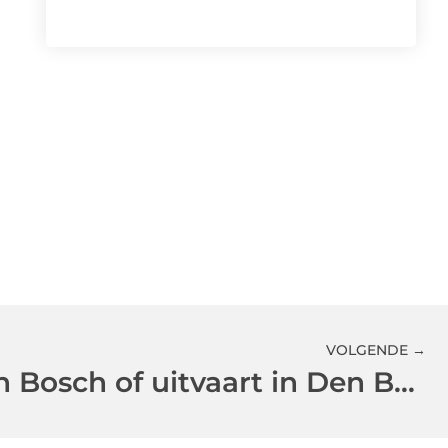
VOLGENDE →
Crematie in Den Bosch of uitvaart in Den Bosch: respectvol en volledig verzorgd