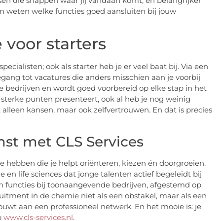
nsen die snappen waar jij vandaan komt, en belangrijker
en weten welke functies goed aansluiten bij jouw
voor starters
ecialisten; ook als starter heb je er veel baat bij. Via een
egang tot vacatures die anders misschien aan je voorbij
e bedrijven en wordt goed voorbereid op elke stap in het
w sterke punten presenteert, ook al heb je nog weinig
 alleen kansen, maar ook zelfvertrouwen. En dat is precies
st met CLS Services
 te hebben die je helpt oriënteren, kiezen én doorgroeien.
en life sciences dat jonge talenten actief begeleidt bij
n functies bij toonaangevende bedrijven, afgestemd op
uitment in de chemie niet als een obstakel, maar als een
bouwt aan een professioneel netwerk. En het mooie is: je
p
www.cls-services.nl
.