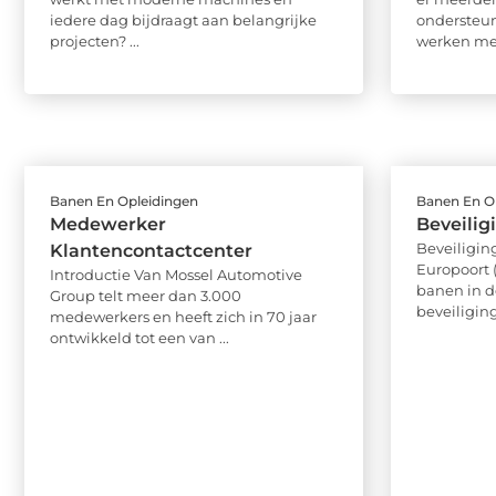
iedere dag bijdraagt aan belangrijke
ondersteun
projecten? ...
werken met
Banen En Opleidingen
Banen En O
Medewerker
Beveili
Beveiligin
Klantencontactcenter
Europoort 
Introductie Van Mossel Automotive
banen in d
Group telt meer dan 3.000
beveiliging
medewerkers en heeft zich in 70 jaar
ontwikkeld tot een van ...