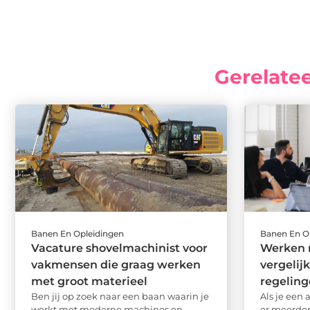
Gerelate
Banen En Opleidingen
Banen En O
Vacature shovelmachinist voor
Werken 
vakmensen die graag werken
vergelij
met groot materieel
regelin
Ben jij op zoek naar een baan waarin je
Als je een 
werkt met moderne machines en
er meerder