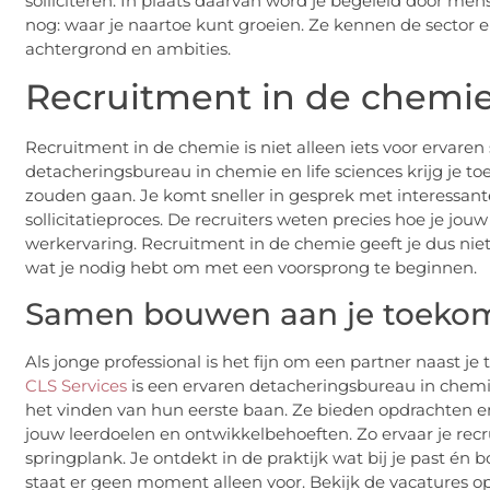
solliciteren. In plaats daarvan word je begeleid door me
nog: waar je naartoe kunt groeien. Ze kennen de sector 
achtergrond en ambities.
Recruitment in de chemie 
Recruitment in de chemie is niet alleen iets voor ervaren sp
detacheringsbureau in chemie en life sciences krijg je to
zouden gaan. Je komt sneller in gesprek met interessant
sollicitatieproces. De recruiters weten precies hoe je jou
werkervaring. Recruitment in de chemie geeft je dus niet
wat je nodig hebt om met een voorsprong te beginnen.
Samen bouwen aan je toekom
Als jonge professional is het fijn om een partner naast je
CLS Services
is een ervaren detacheringsbureau in chemie 
het vinden van hun eerste baan. Ze bieden opdrachten e
jouw leerdoelen en ontwikkelbehoeften. Zo ervaar je recr
springplank. Je ontdekt in de praktijk wat bij je past én 
staat er geen moment alleen voor. Bekijk de vacatures o