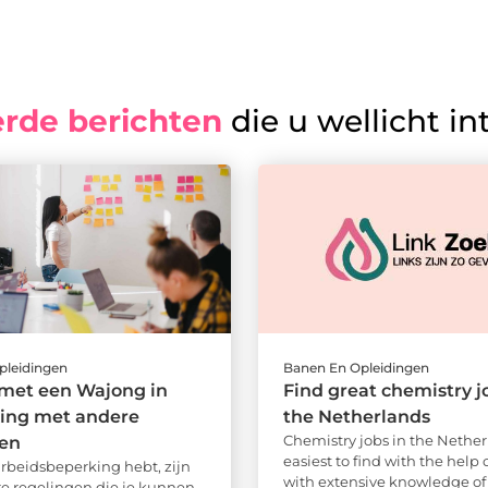
erde berichten
die u wellicht in
pleidingen
Banen En Opleidingen
met een Wajong in
Find great chemistry j
king met andere
the Netherlands
Chemistry jobs in the Nether
gen
easiest to find with the help 
arbeidsbeperking hebt, zijn
with extensive knowledge of t
e regelingen die je kunnen