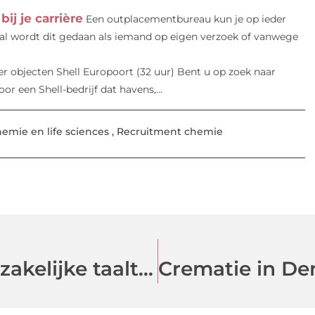
j je carrière
Een outplacementbureau kun je op ieder
l wordt dit gedaan als iemand op eigen verzoek of vanwege
 objecten Shell Europoort (32 uur) Bent u op zoek naar
or een Shell-bedrijf dat havens,...
emie en life sciences
,
Recruitment chemie
The Square Mile: Specialist in zakelijke taaltrainingen voor professionals