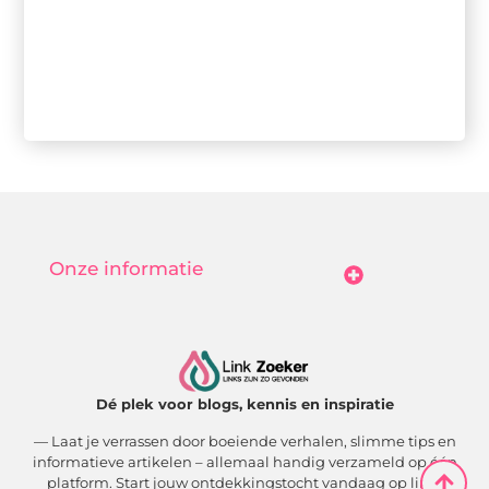
Onze informatie
Goedkope Linkbuilding: Hoe Jij Betaalbaar Je Online Autoriteit Vergroot
Geld Verdienen Met Je Website: Zo Maak Jij Van Bezoekers Betalende Waarde
Dé plek voor blogs, kennis en inspiratie
— Laat je verrassen door boeiende verhalen, slimme tips en
informatieve artikelen – allemaal handig verzameld op één
platform. Start jouw ontdekkingstocht vandaag op link-