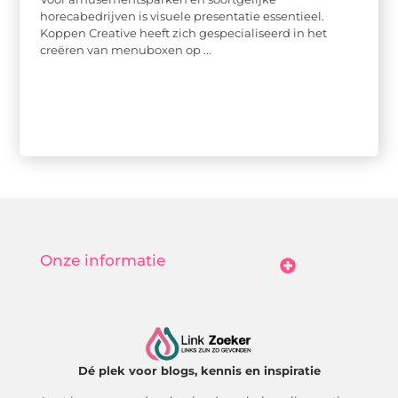
horecabedrijven is visuele presentatie essentieel.
Koppen Creative heeft zich gespecialiseerd in het
creëren van menuboxen op ...
Onze informatie
Goedkope Linkbuilding: Hoe Jij Betaalbaar Je Online Autoriteit Vergroot
Geld Verdienen Met Je Website: Zo Maak Jij Van Bezoekers Betalende Waarde
Dé plek voor blogs, kennis en inspiratie