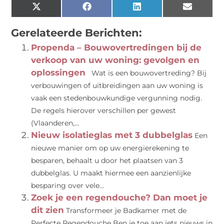
X
Facebook
LinkedIn
Email
(Twitter)
Gerelateerde Berichten:
Propenda – Bouwovertredingen bij de
verkoop van uw woning: gevolgen en
oplossingen
Wat is een bouwovertreding? Bij
verbouwingen of uitbreidingen aan uw woning is
vaak een stedenbouwkundige vergunning nodig.
De regels hierover verschillen per gewest
(Vlaanderen,...
Nieuw isolatieglas met 3 dubbelglas
Een
nieuwe manier om op uw energierekening te
besparen, behaalt u door het plaatsen van 3
dubbelglas. U maakt hiermee een aanzienlijke
besparing over vele...
Zoek je een regendouche? Dan moet je
dit zien
Transformeer je Badkamer met de
Perfecte Regendouche Ben je toe aan iets nieuws in