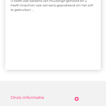
U heeft vast weleens van muizengif gehoord en u
heeft misschien ook wel eens geprobeerd om het zelf
te gebruiken ...
Onze informatie
Goedkope Linkbuilding: Hoe Jij Betaalbaar Je Online Autoriteit Vergroot
Geld Verdienen Met Je Website: Zo Maak Jij Van Bezoekers Betalende Waarde