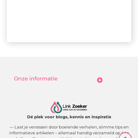
Onze informatie
Goedkope Linkbuilding: Hoe Jij Betaalbaar Je Online Autoriteit Vergroot
Geld Verdienen Met Je Website: Zo Maak Jij Van Bezoekers Betalende Waarde
Dé plek voor blogs, kennis en inspiratie
— Laat je verrassen door boeiende verhalen, slimme tips en
informatieve artikelen – allemaal handig verzameld op één