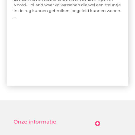
Noord-Holland waar volwassenen die wel een steuntje
in de rug kunnen gebruiken, begeleid kunnen wonen.
...
Onze informatie
Goedkope Linkbuilding: Hoe Jij Betaalbaar Je Online Autoriteit Vergroot
Geld Verdienen Met Je Website: Zo Maak Jij Van Bezoekers Betalende Waarde