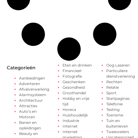
Eten en drinken
Oog Laseren
Categorieën
Financieel
Particuliere
Fotografie
dienstverlening
Aanbiedingen
Geschenken
Rechten
Adverteren
Gezondheid
Relatie
Afvalverwerking
Groothandel
Sport
Alarmsysteem
Hobby en vrije
Startpaginas
Architectuur
tijd
Telefonie
Attracties
Horeca
Testing
Auto’s en
Huishoudelijk
Toerisme
Motoren
Industrie
Tuin en
Banen en
Internet
buitenleven
opleidingen
Internet
Tweewielers
Beauty en
marketing
Uncategorized