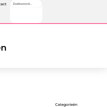
tact
en
Categorieën