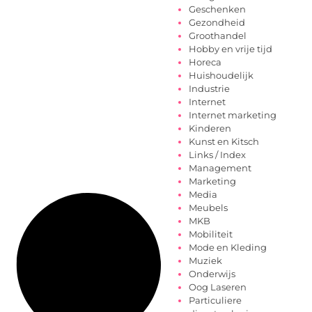
Geschenken
Gezondheid
Groothandel
Hobby en vrije tijd
Horeca
Huishoudelijk
Industrie
Internet
Internet marketing
Kinderen
Kunst en Kitsch
Links / Index
Management
Marketing
Media
Meubels
MKB
Mobiliteit
Mode en Kleding
Muziek
Onderwijs
Oog Laseren
Particuliere